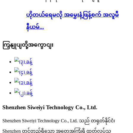
ဟိုတယ်ရေမလို အမွှေးနံ့ဖြန့်စက် အလူမီ
နီယမ်...
ကြှနျုပျတို့အကွောငျး
Shenzhen Siweiyi Technology Co., Ltd.
Shenzhen Siweiyi Technology Co., Ltd. သည် တရုတ်နိုင်ငံ၊
Shenzhen တွင်တည်ရှိသော အတွေ့အကြုံရှိ ထုတ်လုပ်သူ