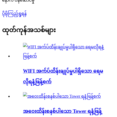
နောက် ဝန်ဆောင်မှု
ပိုမိုကြည့်ရှုရန်
ထုတ်ကုန်အသစ်များ
WIFI အက်ပ်ထိန်းချုပ်မှုပါရှိသော ရေမ
လိုရနံ့ဖြန့်စက်
အဝေးထိန်းစနစ်ပါသော Tower ရနံ့ဖြန့်