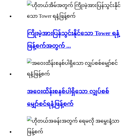
ကြိုးမဲ့အားပြန်သွင်းနိုင်သော Tower ရနံ့
ဖြန့်စက်အတွက် ...
အဝေးထိန်းစနစ်ပါရှိသော လျှပ်စစ်
မျှော်စင်ရနံ့ဖြန့်စက်