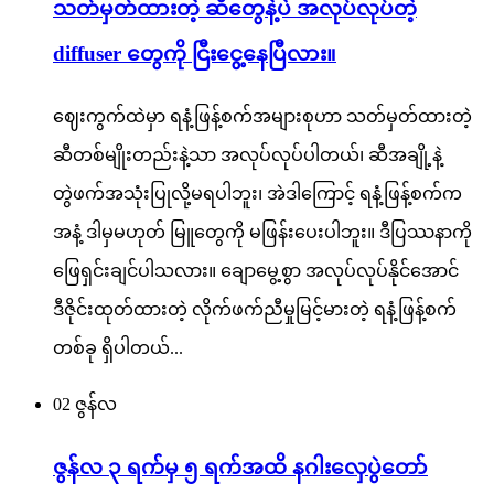
သတ်မှတ်ထားတဲ့ ဆီတွေနဲ့ပဲ အလုပ်လုပ်တဲ့
diffuser တွေကို ငြီးငွေ့နေပြီလား။
ဈေးကွက်ထဲမှာ ရနံ့ဖြန့်စက်အများစုဟာ သတ်မှတ်ထားတဲ့
ဆီတစ်မျိုးတည်းနဲ့သာ အလုပ်လုပ်ပါတယ်၊ ဆီအချို့နဲ့
တွဲဖက်အသုံးပြုလို့မရပါဘူး၊ အဲဒါကြောင့် ရနံ့ဖြန့်စက်က
အနံ့ ဒါမှမဟုတ် မြူတွေကို မဖြန်းပေးပါဘူး။ ဒီပြဿနာကို
ဖြေရှင်းချင်ပါသလား။ ချောမွေ့စွာ အလုပ်လုပ်နိုင်အောင်
ဒီဇိုင်းထုတ်ထားတဲ့ လိုက်ဖက်ညီမှုမြင့်မားတဲ့ ရနံ့ဖြန့်စက်
တစ်ခု ရှိပါတယ်...
02
ဇွန်လ
ဇွန်လ ၃ ရက်မှ ၅ ရက်အထိ နဂါးလှေပွဲတော်