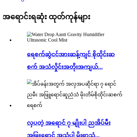
အရောင်းရဆုံး ထုတ်ကုန်များ
ရေစက်ဆွဲငင်အားဆန့်ကျင် စိုထိုင်းဆ
စက် အသံလှိုင်းအတိုးအကျယ်...
လှပတဲ့ အရောင် ၇ မျိုးပါ ညအိပ်မီး
အဖြူရောင် အသံပါ မိုးရွာသံ...