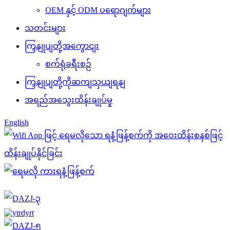
OEM နှင့် ODM ပရောဂျက်များ
သတင်းများ
ကြှနျုပျတို့အကွောငျး
စက်ရုံခရီးစဉ်
ကြှနျုပျတို့ကိုဆကျသှယျရနျ
အရည်အသွေးထိန်းချုပ်မှု
English