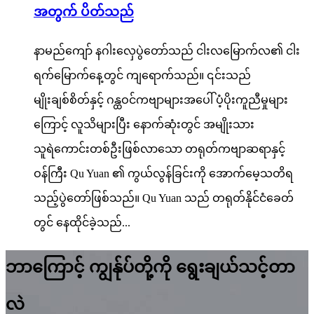
အတွက် ပိတ်သည်
နာမည်ကျော် နဂါးလှေပွဲတော်သည် ငါးလမြောက်လ၏ ငါး
ရက်မြောက်နေ့တွင် ကျရောက်သည်။ ၎င်းသည်
မျိုးချစ်စိတ်နှင့် ဂန္ထဝင်ကဗျာများအပေါ် ပံ့ပိုးကူညီမှုများ
ကြောင့် လူသိများပြီး နောက်ဆုံးတွင် အမျိုးသား
သူရဲကောင်းတစ်ဦးဖြစ်လာသော တရုတ်ကဗျာဆရာနှင့်
ဝန်ကြီး Qu Yuan ၏ ကွယ်လွန်ခြင်းကို အောက်မေ့သတိရ
သည့်ပွဲတော်ဖြစ်သည်။ Qu Yuan သည် တရုတ်နိုင်ငံခေတ်
တွင် နေထိုင်ခဲ့သည်...
ဘာကြောင့် ကျွန်ုပ်တို့ကို ရွေးချယ်သင့်တာ
လဲ