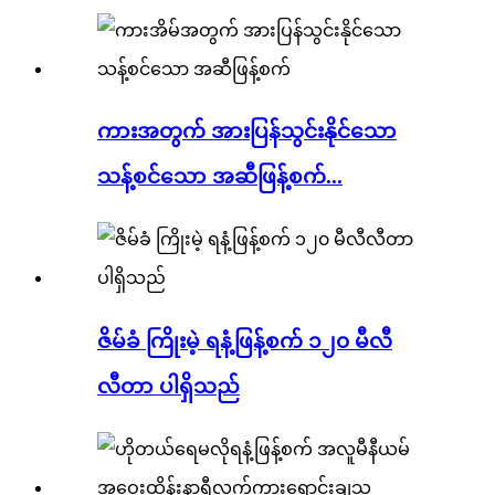
ကားအတွက် အားပြန်သွင်းနိုင်သော
သန့်စင်သော အဆီဖြန့်စက်...
ဇိမ်ခံ ကြိုးမဲ့ ရနံ့ဖြန့်စက် ၁၂၀ မီလီ
လီတာ ပါရှိသည်