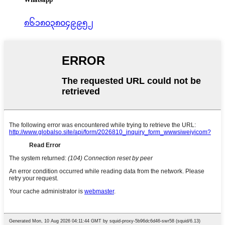
၈၆၁၈၀၃၈၀၄၉၉၅၂