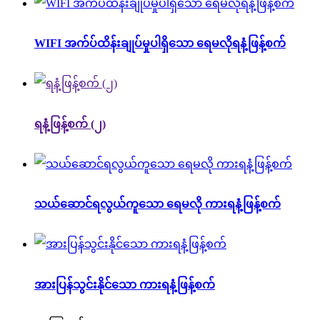
WIFI အက်ပ်ထိန်းချုပ်မှုပါရှိသော ရေမလိုရနံ့ဖြန့်စက်
ရနံ့ဖြန့်စက် (၂)
သယ်ဆောင်ရလွယ်ကူသော ရေမလို ကားရနံ့ဖြန့်စက်
အားပြန်သွင်းနိုင်သော ကားရနံ့ဖြန့်စက်