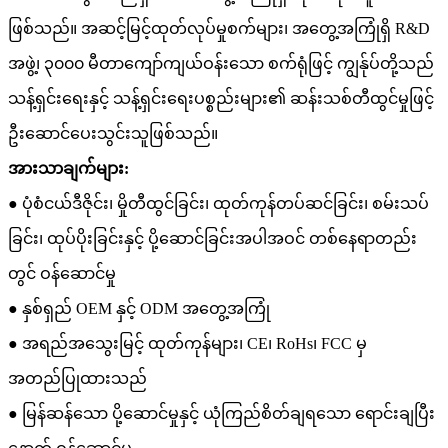
ဖြစ်သည်။ အဆင့်မြင့်ထုတ်လုပ်မှုစက်များ၊ အတွေ့အကြုံရှိ R&D
အဖွဲ့၊ ၃၀၀၀ မီတာကျော်ကျယ်ဝန်းသော စက်ရုံဖြင့် ကျွန်ုပ်တို့သည်
သန့်ရှင်းရေးနှင့် သန့်ရှင်းရေးပစ္စည်းများ၏ ဆန်းသစ်တီထွင်မှုဖြင့်
ဦးဆောင်ပေးသွင်းသူဖြစ်သည်။
အားသာချက်များ:
● ပုံစံငယ်ဒီဇိုင်း၊ မှိုတီထွင်ခြင်း၊ ထုတ်ကုန်တပ်ဆင်ခြင်း၊ စမ်းသပ်
ခြင်း၊ ထုပ်ပိုးခြင်းနှင့် ပို့ဆောင်ခြင်းအပါအဝင် တစ်နေရာတည်း
တွင် ဝန်ဆောင်မှု
● နှစ်ရှည် OEM နှင့် ODM အတွေ့အကြုံ
● အရည်အသွေးမြင့် ထုတ်ကုန်များ၊ CE၊ RoHs၊ FCC မှ
အတည်ပြုထားသည်
● မြန်ဆန်သော ပို့ဆောင်မှုနှင့် ယုံကြည်စိတ်ချရသော ရောင်းချပြီး