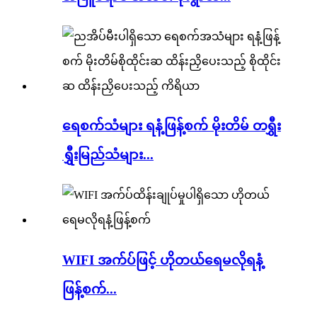
ရေစက်သံများ ရနံ့ဖြန့်စက် မိုးတိမ် တရွှီး
ရွှီးမြည်သံများ...
WIFI အက်ပ်ဖြင့် ဟိုတယ်ရေမလိုရနံ့
ဖြန့်စက်...