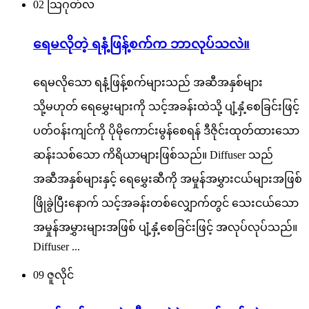
02
သြဂုတ်လ
ရေမလိုတဲ့ ရနံ့ဖြန့်စက်က ဘာလုပ်သလဲ။
ရေမလိုသော ရနံ့ဖြန့်စက်များသည် အဆီအနှစ်များ
သို့မဟုတ် ရေမွှေးများကို သင့်အခန်းထဲသို့ ပျံ့နှံ့စေခြင်းဖြင့်
ပတ်ဝန်းကျင်ကို ပိုမိုကောင်းမွန်စေရန် ဒီဇိုင်းထုတ်ထားသော
ဆန်းသစ်သော ကိရိယာများဖြစ်သည်။ Diffuser သည်
အဆီအနှစ်များနှင့် ရေမွှေးဆီကို အမှုန်အမွှားငယ်များအဖြစ်
ဖြိုခွဲပြီးနောက် သင့်အခန်းတစ်လျှောက်တွင် သေးငယ်သော
အမှုန်အမွှားများအဖြစ် ပျံ့နှံ့စေခြင်းဖြင့် အလုပ်လုပ်သည်။
Diffuser ...
09
ဇူလိုင်