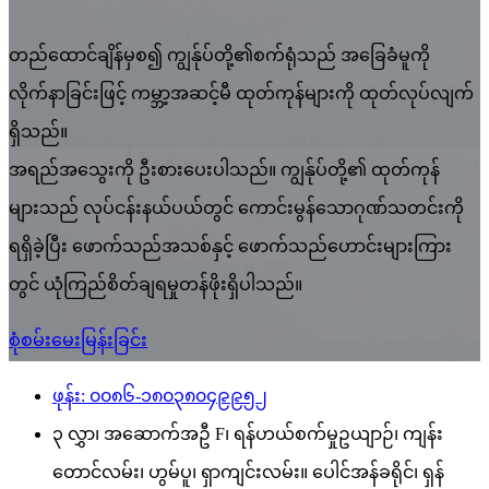
တည်ထောင်ချိန်မှစ၍ ကျွန်ုပ်တို့၏စက်ရုံသည် အခြေခံမူကို
လိုက်နာခြင်းဖြင့် ကမ္ဘာ့အဆင့်မီ ထုတ်ကုန်များကို ထုတ်လုပ်လျက်
ရှိသည်။
အရည်အသွေးကို ဦးစားပေးပါသည်။ ကျွန်ုပ်တို့၏ ထုတ်ကုန်
များသည် လုပ်ငန်းနယ်ပယ်တွင် ကောင်းမွန်သောဂုဏ်သတင်းကို
ရရှိခဲ့ပြီး ဖောက်သည်အသစ်နှင့် ဖောက်သည်ဟောင်းများကြား
တွင် ယုံကြည်စိတ်ချရမှုတန်ဖိုးရှိပါသည်။
စုံစမ်းမေးမြန်းခြင်း
ဖုန်း: ၀၀၈၆-၁၈၀၃၈၀၄၉၉၅၂
၃ လွှာ၊ အဆောက်အဦ F၊ ရန်ဟယ်စက်မှုဥယျာဉ်၊ ကျန်း
တောင်လမ်း၊ ဟွမ်ပူ၊ ရှာကျင်းလမ်း။ ပေါင်အန်ခရိုင်၊ ရှန်