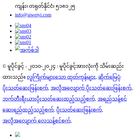
ကျန်း၊ တရုတ်နိုင်ငံ၊ ၅၁၈၁၂၅
info@siweiyi.com
© မူပိုင်ခွင့် - ၂၀၁၀-၂၀၂၄ : မူပိုင်ခွင့်အားလုံးကို သိမ်းဆည်း
ထားသည်။
လူကြိုက်များသော ထုတ်ကုန်များ
,
ဆိုက်မြေပုံ
ပိုးသတ်ဆေးဖြန်းစက်
,
အလိုအလျောက် ပိုးသတ်ဆေးဖြန်းစက်
,
ဘက်တီးရီးယားပိုးသတ်ဆေးထည့်သည့်စက်
,
အရည်သန့်စင်
ဆေးရည်ထည့်သည့်စက်
,
ပိုးသတ်ဆေးဖြန်းစက်
,
အလိုအလျောက် လေသန့်စင်စက်
,