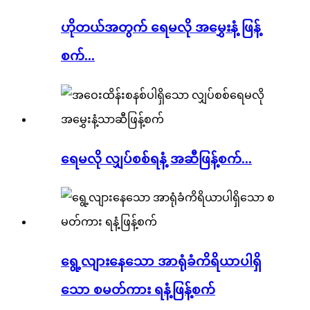
ဟိုတယ်အတွက် ရေမလို အမွှေးနံ့ ဖြန့်
စက်...
ရေမလို လျှပ်စစ်ရနံ့ အဆီဖြန့်စက်...
ရွေ့လျားနေသော အာရုံခံကိရိယာပါရှိ
သော စမတ်ကား ရနံ့ဖြန့်စက်