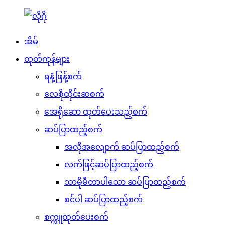
အိမ်
ထုတ်ကုန်များ
ရနံ့ဖြန့်စက်
လေစိုထိုင်းဆစက်
အေရိုဆော ထုတ်ပေးသည့်စက်
ဆပ်ပြာထည့်စက်
အလိုအလျောက် ဆပ်ပြာထည့်စက်
လက်ဖြင့်ဆပ်ပြာထည့်စက်
သာမိုမီတာပါသော ဆပ်ပြာထည့်စက်
စင်ပါ ဆပ်ပြာထည့်စက်
စက္ကူထုတ်ပေးစက်