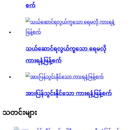
စက်
သယ်ဆောင်ရလွယ်ကူသော ရေမလို
ကားရနံ့ဖြန့်စက်
အားပြန်သွင်းနိုင်သော ကားရနံ့ဖြန့်စက်
သတင်းများ