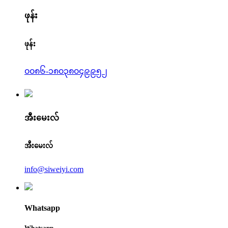
ဖုန်း
ဖုန်း
၀၀၈၆-၁၈၀၃၈၀၄၉၉၅၂
အီးမေးလ်
အီးမေးလ်
info@siweiyi.com
Whatsapp
Whatsapp